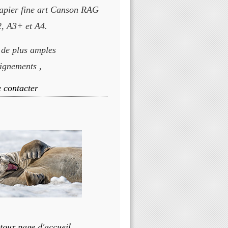
apier fine art Canson RAG
, A3+ et A4.
 de plus amples
ignements ,
 contacter
tour page d'accueil