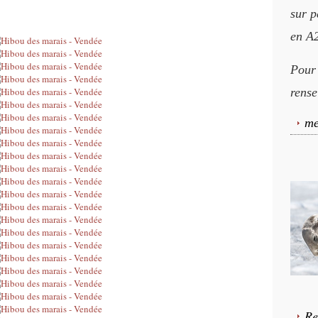
sur p
en A2
Pour
rense
me
Re