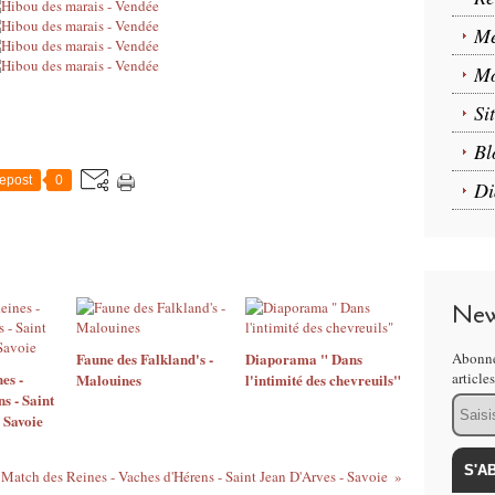
Me
Mo
Si
Bl
epost
0
Di
New
Faune des Falkland's -
Diaporama " Dans
Abonne
es -
article
Malouines
l'intimité des chevreuils"
s - Saint
Email
 Savoie
Match des Reines - Vaches d'Hérens - Saint Jean D'Arves - Savoie