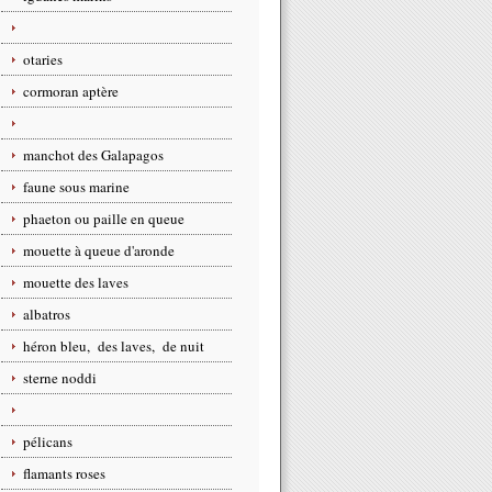
otaries
cormoran aptère
manchot des Galapagos
faune sous marine
phaeton ou paille en queue
mouette à queue d'aronde
mouette des laves
albatros
héron bleu, des laves, de nuit
sterne noddi
pélicans
flamants roses