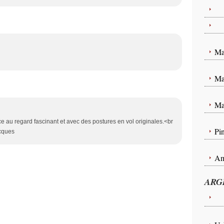
Te
Pa
Ma
Ma
Ma
 au regard fascinant et avec des postures en vol originales.<br
Pin
acques
Am
ARG