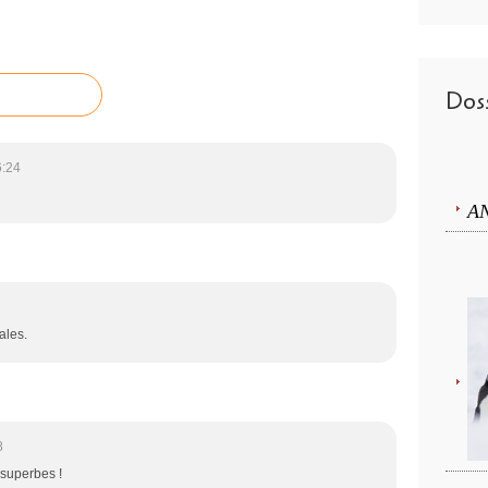
Doss
6:24
A
ales.
8
superbes !