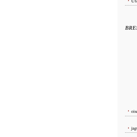
Us
BRE
oi
ja