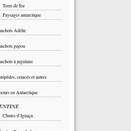
rre de feu
ysages antarctique
nchots Adélie
nchots papou
nchots à jugulaire
nipèdes, cetacés et autres
ours en Antarctique
ENTINE
Chutes d’Iguaçu