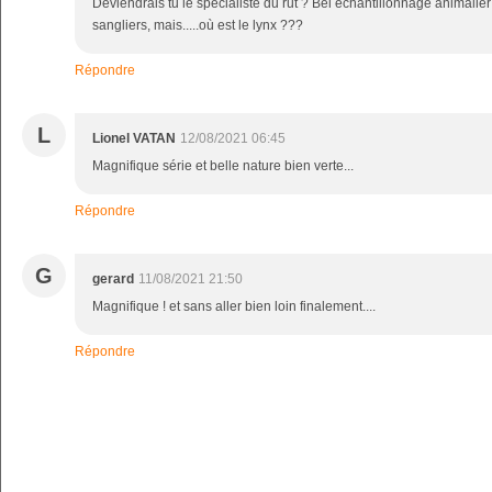
Deviendrais tu le spécialiste du rut ? Bel échantillonnage animalier
sangliers, mais.....où est le lynx ???
Répondre
L
Lionel VATAN
12/08/2021 06:45
Magnifique série et belle nature bien verte...
Répondre
G
gerard
11/08/2021 21:50
Magnifique ! et sans aller bien loin finalement....
Répondre