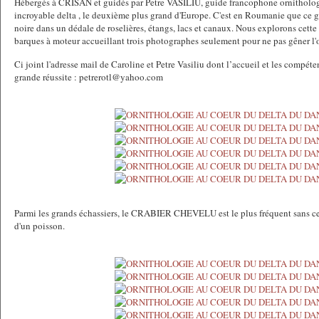
Hébergés à CRISAN et guidés par Petre VASILIU, guide francophone ornitholog
incroyable delta , le deuxième plus grand d'Europe. C'est en Roumanie que ce gr
noire dans un dédale de roselières, étangs, lacs et canaux. Nous explorons cette
barques à moteur accueillant trois photographes seulement pour ne pas gêner l'
Ci joint l'adresse mail de Caroline et Petre Vasiliu dont l’accueil et les compéte
grande réussite : petrerotl@yahoo.com
Parmi les grands échassiers, le CRABIER CHEVELU est le plus fréquent sans cess
d'un poisson.