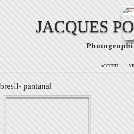
JACQUES P
Photographie
ACCUEIL
N
bresil- pantanal