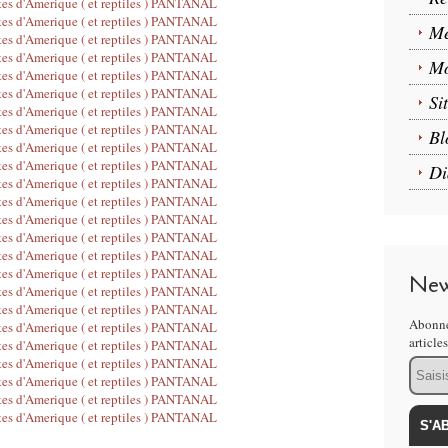
Me
Mo
Si
Bl
Di
New
Abonne
article
Email