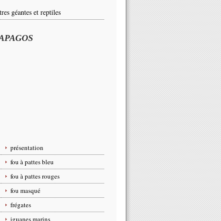
tres géantes et reptiles
APAGOS
présentation
fou à pattes bleu
fou à pattes rouges
fou masqué
frégates
iguanes marins