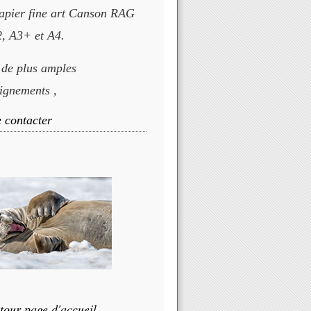
apier fine art Canson RAG
, A3+ et A4.
 de plus amples
ignements ,
 contacter
tour page d'accueil