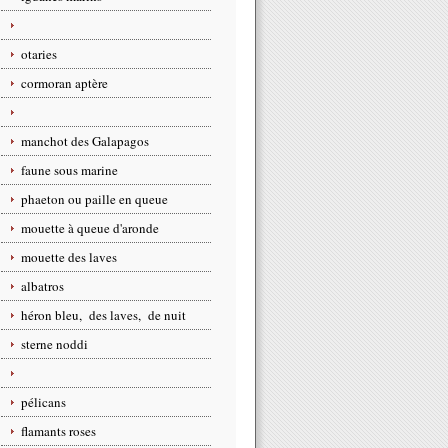
otaries
cormoran aptère
manchot des Galapagos
faune sous marine
phaeton ou paille en queue
mouette à queue d'aronde
mouette des laves
albatros
héron bleu, des laves, de nuit
sterne noddi
pélicans
flamants roses