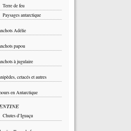
rre de feu
ysages antarctique
nchots Adélie
nchots papou
nchots à jugulaire
nipèdes, cetacés et autres
ours en Antarctique
ENTINE
Chutes d’Iguaçu