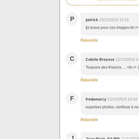
P
patrick
23/12/2015 11:20
tjs bravo pour ces images<br /> à
Répondre
C
Colette Breysse
21/12/2015 1
Toujours des frissons......<br />
Répondre
F
fredamarcy
21/12/2015 10:42
superbes photos, continue à nou
Répondre
J