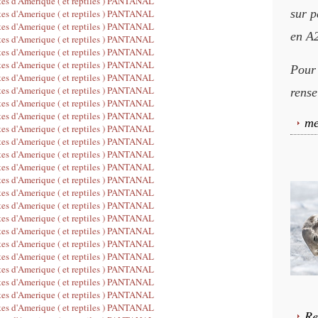
sur p
en A2
Pour
rense
me
Re