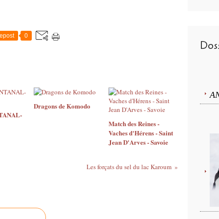
epost
0
Doss
A
Dragons de Komodo
TANAL-
Match des Reines -
Vaches d'Hérens - Saint
Jean D'Arves - Savoie
Les forçats du sel du lac Karoum