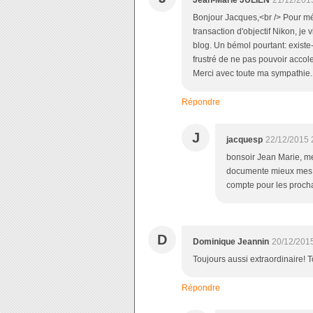
Jean-Marie JULIEN
21/12/201
Bonjour Jacques,<br /> Pour m
transaction d'objectif Nikon, j
blog. Un bémol pourtant: existe
frustré de ne pas pouvoir accol
Merci avec toute ma sympathie.
Répondre
J
jacquesp
22/12/2015 
bonsoir Jean Marie, me
documente mieux mes cl
compte pour les procha
D
Dominique Jeannin
20/12/201
Toujours aussi extraordinaire! 
Répondre