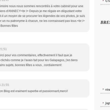
Us
5 09:47
émoire nous nous sommes rencontrés à votre cabinet pour une
e viens d'ANNECY<br /> Depuis je me régale en dégustant votre
-t-il un moyen de se procurer les légendes de vos photos, je suis
er un nu patronyme à chacun, ne les connaissant pas tous.<br />
BRE
 Bonnes fêtes
21:51
rci pour vos commentaires, effectivement il faut que je
ichés comme je l'avais fait pour les Galapagos, j'en tiens
ins sujets, bonnes fêtes a vous , cordialement
5 21:55
oi
Ton Blog est vraiment superbe et passionnant,merci!
ja