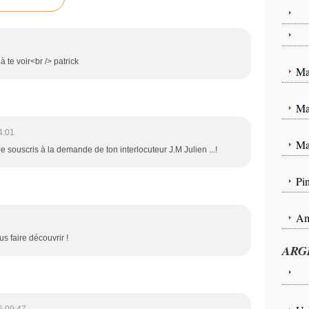
Te
Pa
 te voir<br /> patrick
Ma
Ma
4:01
Ma
 Je souscris à la demande de ton interlocuteur J.M Julien ...!
Pin
Am
s faire découvrir !
ARG