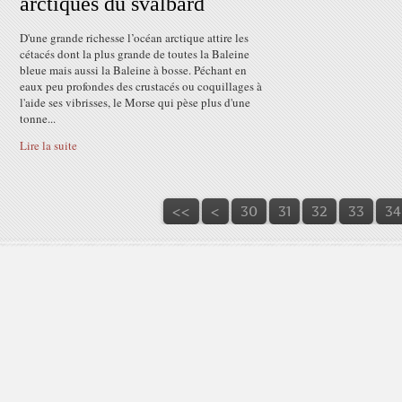
arctiques du svalbard
D'une grande richesse l’océan arctique attire les
cétacés dont la plus grande de toutes la Baleine
bleue mais aussi la Baleine à bosse. Péchant en
eaux peu profondes des crustacés ou coquillages à
l'aide ses vibrisses, le Morse qui pèse plus d'une
tonne...
Lire la suite
10
20
<<
<
30
31
32
33
34