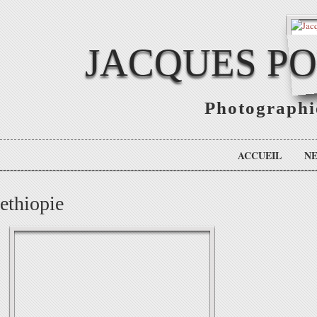
JACQUES P
Photographie
ACCUEIL
N
ethiopie