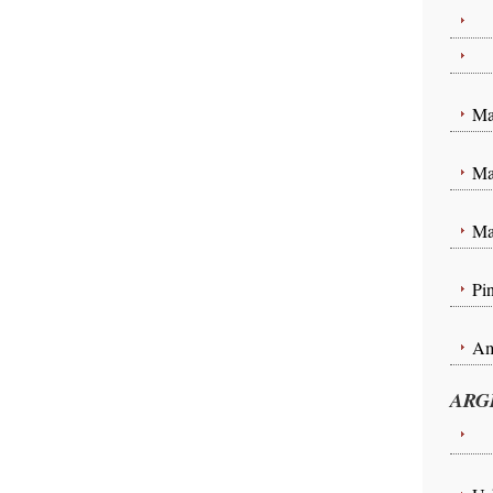
Te
Pa
Ma
Ma
Ma
Pin
Am
ARG