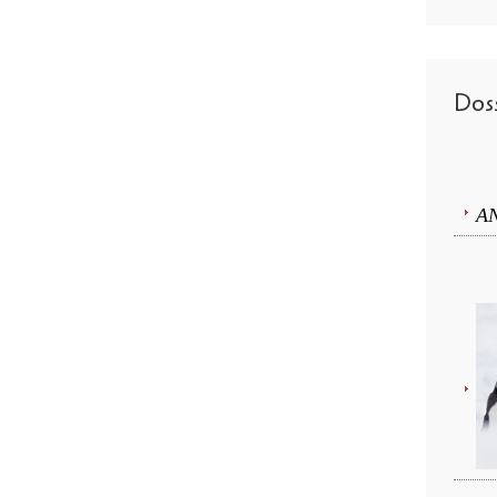
Doss
A