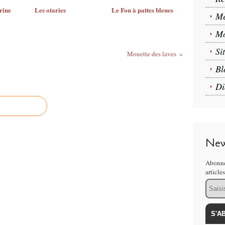
rine
Les otaries
Le Fou à pattes bleues
Me
Mo
Si
Mouette des laves
Bl
Di
New
Abonne
article
Email