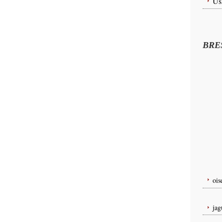
Us
BRE
oi
ja