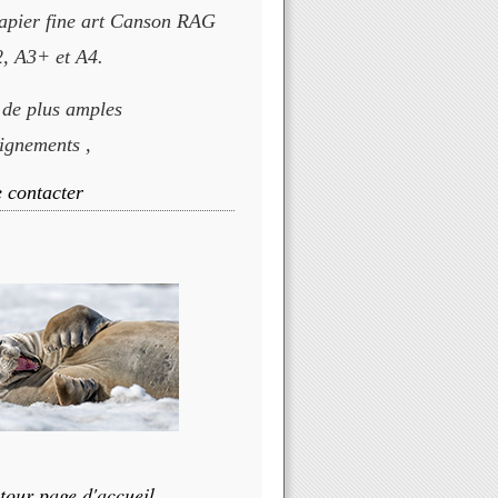
apier fine art Canson RAG
, A3+ et A4.
 de plus amples
ignements ,
 contacter
tour page d'accueil