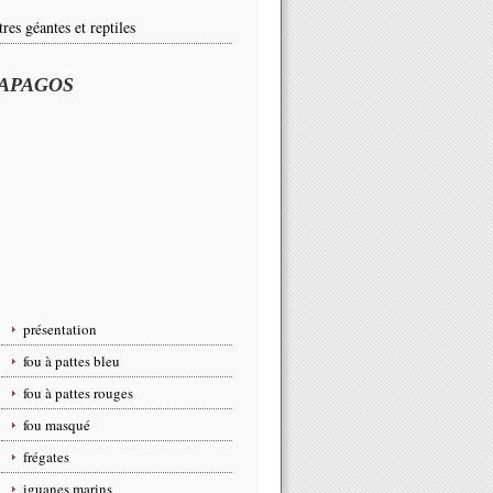
tres géantes et reptiles
APAGOS
présentation
fou à pattes bleu
fou à pattes rouges
fou masqué
frégates
iguanes marins