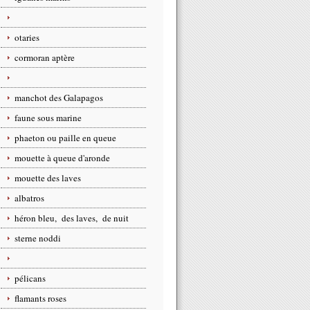
otaries
cormoran aptère
manchot des Galapagos
faune sous marine
phaeton ou paille en queue
mouette à queue d'aronde
mouette des laves
albatros
héron bleu, des laves, de nuit
sterne noddi
pélicans
flamants roses